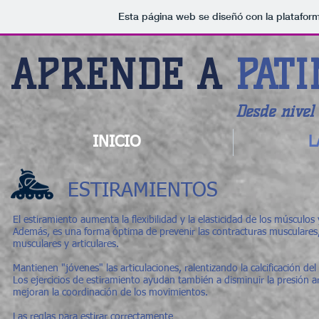
Esta página web se diseñó con la platafor
APRENDE A
PAT
Desde nive
INICIO
L
ESTIRAMIENTOS
El estiramiento aumenta la flexibilidad y la elasticidad de los múscul
Además, es una forma óptima de prevenir las contracturas musculares,
musculares y articulares.
Mantienen "jóvenes" las articulaciones, ralentizando la calcificación del
Los ejercicios de estiramiento ayudan también a disminuir la presión arter
mejoran la coordinación de los movimientos.
Las reglas para estirar correctamente