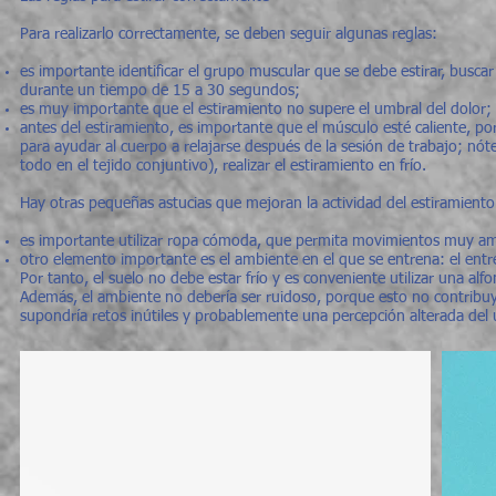
Para realizarlo correctamente, se deben seguir algunas reglas:
es importante identificar el grupo muscular que se debe estirar, bus
durante un tiempo de 15 a 30 segundos;
es muy importante que el estiramiento no supere el umbral del dolor;
antes del estiramiento, es importante que el músculo esté caliente, por
para ayudar al cuerpo a relajarse después de la sesión de trabajo; nó
todo en el tejido conjuntivo), realizar el estiramiento en frío.
Hay otras pequeñas astucias que mejoran la actividad del estiramiento
es importante utilizar ropa cómoda, que permita movimientos muy ampli
otro elemento importante es el ambiente en el que se entrena: el entr
Por tanto, el suelo no debe estar frío y es conveniente utilizar una al
Además, el ambiente no debería ser ruidoso, porque esto no contribuy
supondría retos inútiles y probablemente una percepción alterada del 